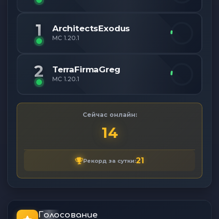
1
ArchitectsExodus
MC 1.20.1
2
TerraFirmaGreg
MC 1.20.1
Сейчас онлайн:
14
21
Рекорд за сутки:
Голосование