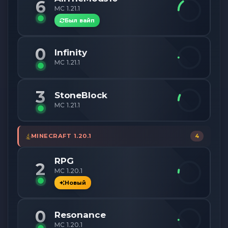
6
MC 1.21.1
Был вайп
0
Infinity
MC 1.21.1
3
StoneBlock
MC 1.21.1
MINECRAFT 1.20.1
4
RPG
2
MC 1.20.1
Новый
0
Resonance
MC 1.20.1