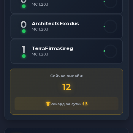
MC 1.20.1
0
ArchitectsExodus
MC 1.20.1
1
TerraFirmaGreg
MC 1.20.1
Сейчас онлайн:
12
13
Рекорд за сутки: