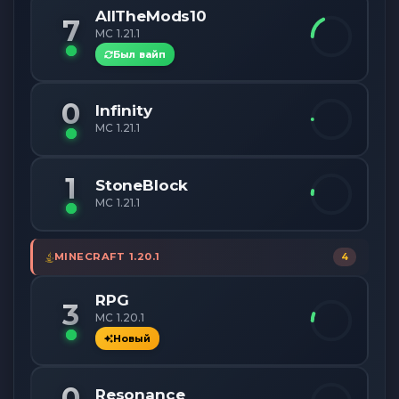
AllTheMods10
7
MC 1.21.1
Был вайп
0
Infinity
MC 1.21.1
1
StoneBlock
MC 1.21.1
MINECRAFT 1.20.1
4
RPG
3
MC 1.20.1
Новый
0
Resonance