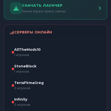
СКАЧАТЬ ЛАУНЧЕР
Начни играть прямо сейчас
СЕРВЕРЫ ОНЛАЙН
AllTheMods10
1 игроков
StoneBlock
1 игроков
TerraFirmaGreg
0 игроков
Infinity
0 игроков