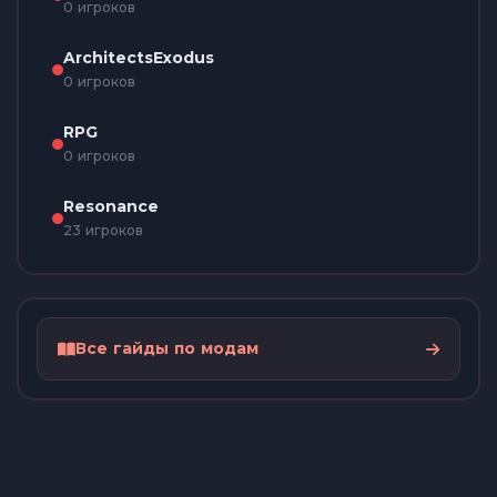
0 игроков
ArchitectsExodus
0 игроков
RPG
0 игроков
Resonance
23 игроков
Все гайды по модам