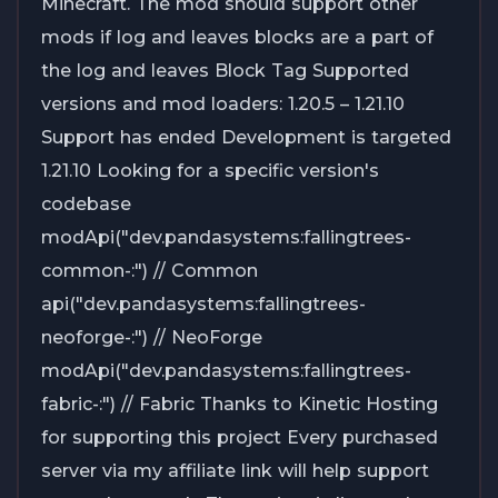
Minecraft. The mod should support other
mods if log and leaves blocks are a part of
the log and leaves Block Tag Supported
versions and mod loaders: 1.20.5 – 1.21.10
Support has ended Development is targeted
1.21.10 Looking for a specific version's
codebase
modApi("dev.pandasystems:fallingtrees-
common-
:
") // Common
api("dev.pandasystems:fallingtrees-
neoforge-
:
") // NeoForge
modApi("dev.pandasystems:fallingtrees-
fabric-
:
") // Fabric Thanks to Kinetic Hosting
for supporting this project Every purchased
server via my affiliate link will help support