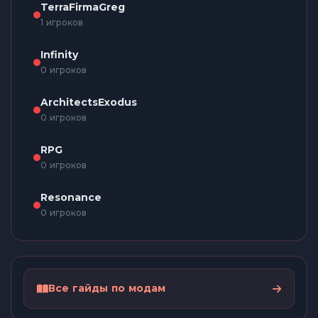
TerraFirmaGreg
1 игроков
Infinity
0 игроков
ArchitectsExodus
0 игроков
RPG
0 игроков
Resonance
0 игроков
Все гайды по модам