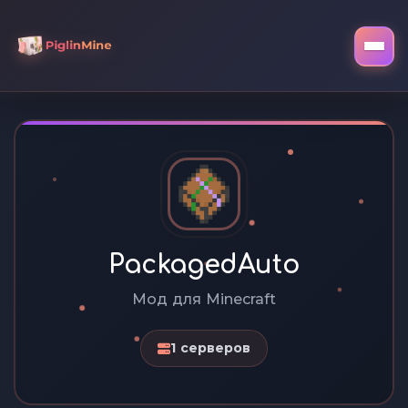
PackagedAuto
Мод для Minecraft
1 серверов