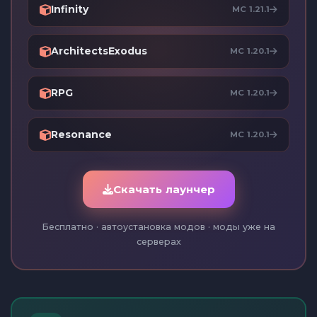
Infinity
MC 1.21.1
ArchitectsExodus
MC 1.20.1
RPG
MC 1.20.1
Resonance
MC 1.20.1
Скачать лаунчер
Бесплатно · автоустановка модов · моды уже на
серверах