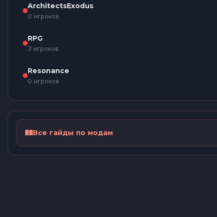
ArchitectsExodus
0 игроков
RPG
3 игроков
Resonance
0 игроков
Все гайды по модам