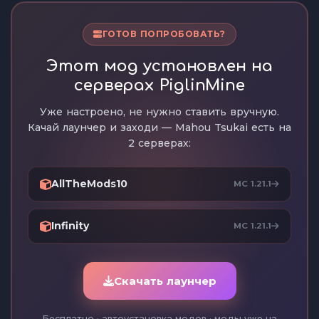
ГОТОВ ПОПРОБОВАТЬ?
Этот мод установлен на
серверах PiglinMine
Уже настроено, не нужно ставить вручную.
Качай лаунчер и заходи — Mahou Tsukai есть на
2 серверах:
AllTheMods10
MC 1.21.1
Infinity
MC 1.21.1
Скачать лаунчер
Бесплатно · автоустановка модов · моды уже на