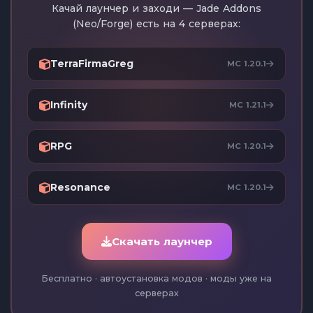
Качай лаунчер и заходи — Jade Addons
(Neo/Forge) есть на 4 серверах:
TerraFirmaGreg
MC 1.20.1
Infinity
MC 1.21.1
RPG
MC 1.20.1
Resonance
MC 1.20.1
Скачать лаунчер
Бесплатно · автоустановка модов · моды уже на
серверах