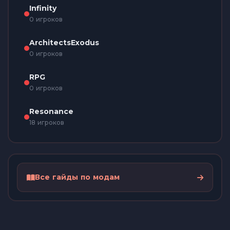
Infinity
0 игроков
ArchitectsExodus
0 игроков
RPG
0 игроков
Resonance
18 игроков
Все гайды по модам