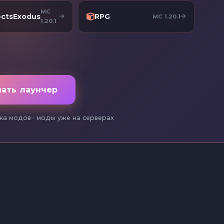
MC
ectsExodus
RPG
MC 1.20.1
1.20.1
чать лаунчер
ка модов · моды уже на серверах