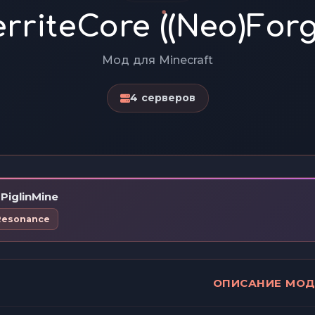
erriteCore ((Neo)Forg
Мод для Minecraft
4 серверов
PiglinMine
Resonance
ОПИСАНИЕ МО