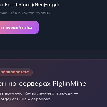
 FerriteCore ((Neo)Forge)
иши гайд и получи монеты.
ть первый гайд
 ПОПРОБОВАТЬ?
 на серверах PiglinMine
ть вручную. Качай лаунчер и заходи —
Forge) есть на 4 серверах: