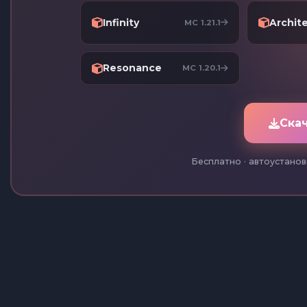
Infinity
Archit
MC 1.21.1
Resonance
MC 1.20.1
Ска
Бесплатно · автоустанов