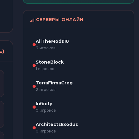
СЕРВЕРЫ ОНЛАЙН
AllTheMods10
3 игроков
E)
StoneBlock
1 игроков
TerraFirmaGreg
2 игроков
Infinity
0 игроков
ArchitectsExodus
0 игроков