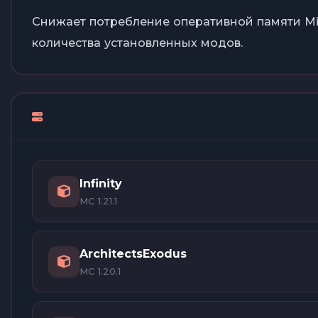
Снижает потребление оперативной памяти Min
количества установленных модов.
Infinity
MC 1.21.1
ArchitectsExodus
MC 1.20.1