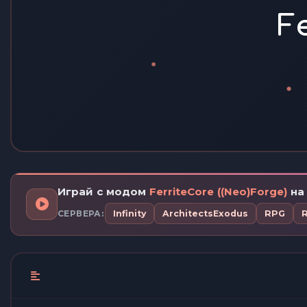
F
Играй с модом
FerriteCore ((Neo)Forge)
на 
СЕРВЕРА:
Infinity
ArchitectsExodus
RPG