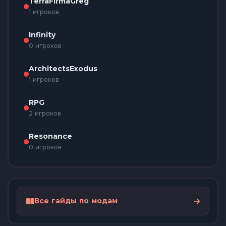
TerraFirmaGreg
1 игроков
Infinity
0 игроков
ArchitectsExodus
1 игроков
RPG
2 игроков
Resonance
0 игроков
Все гайды по модам