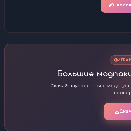
Написа
ИГРАЙ
Большие модпаки
Скачай лаунчер — все моды уст
сервер
Ска