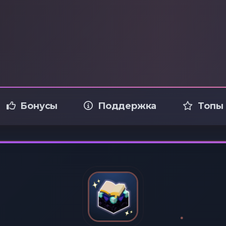
Бонусы
Поддержка
Топы