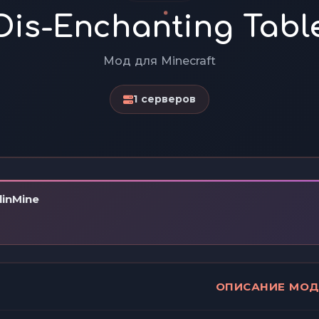
Dis-Enchanting Tabl
Мод для Minecraft
1 серверов
linMine
ОПИСАНИЕ МО