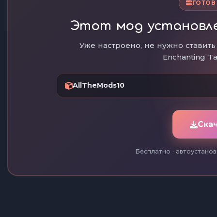
ГОТОВ
Этот мод установлен
Уже настроено, не нужно ставить
Enchanting Ta
AllTheMods10
Ска
Бесплатно · автоустанов