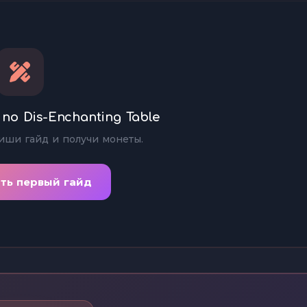
по Dis-Enchanting Table
иши гайд и получи монеты.
ть первый гайд