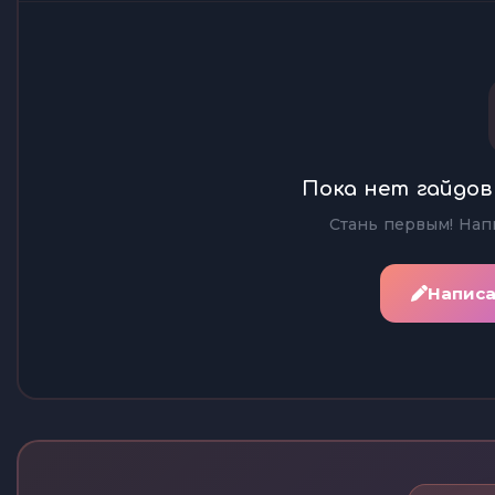
Пока нет гайдов 
Стань первым! Нап
Написа