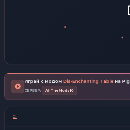
Играй с модом
Dis-Enchanting Table
на Pig
СЕРВЕР:
AllTheMods10