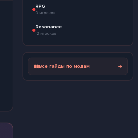
RPG
0 игроков
Resonance
12 игроков
Все гайды по модам