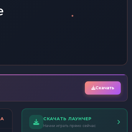
e
Скачать
ДА
СКАЧАТЬ ЛАУНЧЕР
Начни играть прямо сейчас