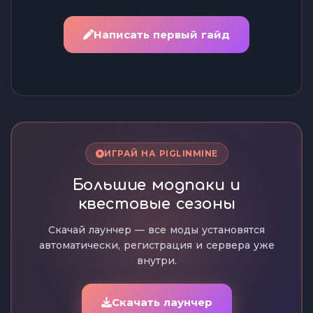
Написать первый гайд
ИГРАЙ НА PIGLINMINE
Большие модпаки и
квестовые сезоны
Скачай лаунчер — все моды установятся
автоматически, регистрация и сервера уже
внутри.
Скачать лаунчер