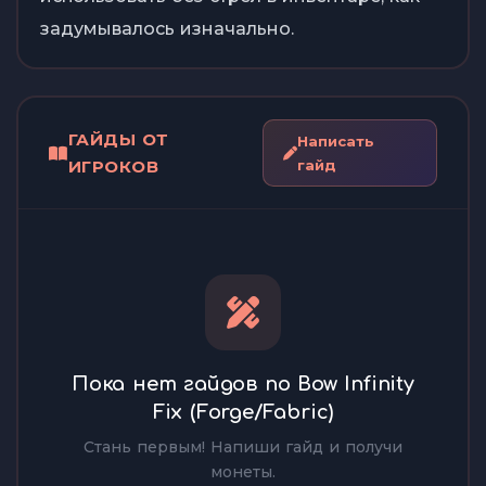
задумывалось изначально.
ГАЙДЫ ОТ
Написать
ИГРОКОВ
гайд
Пока нет гайдов по Bow Infinity
Fix (Forge/Fabric)
Стань первым! Напиши гайд и получи
монеты.