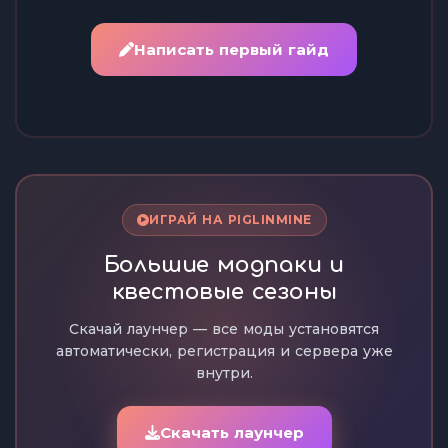
Написать первый гайд
ИГРАЙ НА PIGLINMINE
Большие модпаки и
квестовые сезоны
Скачай лаунчер — все моды установятся
автоматически, регистрация и сервера уже
внутри.
Скачать лаунчер