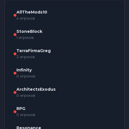
AllTheMods10
4 игроков
StoneBlock
1 игроков
TerraFirmaGreg
2 игроков
Infinity
0 игроков
ArchitectsExodus
0 игроков
RPG
0 игроков
Resonance