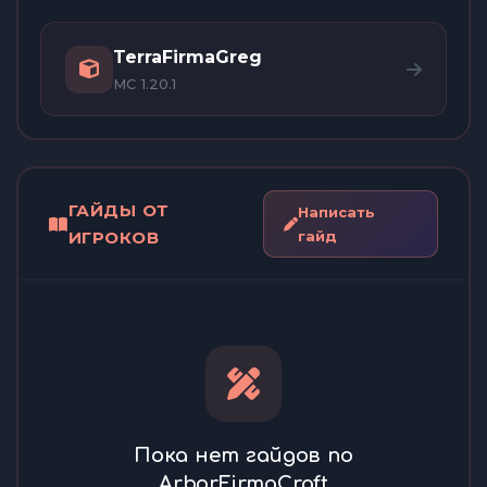
TerraFirmaGreg
MC 1.20.1
ГАЙДЫ ОТ
Написать
ИГРОКОВ
гайд
Пока нет гайдов по
ArborFirmaCraft