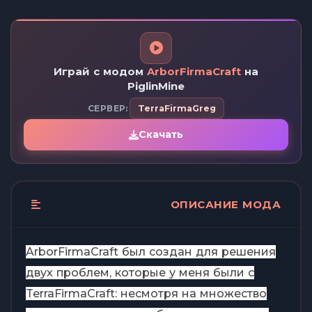
Играй с модом
ArborFirmaCraft
на
PiglinMine
СЕРВЕР:
TerraFirmaGreg
Скачать
ОПИСАНИЕ МОДА
ArborFirmaCraft был создан для решения
двух проблем, которые у меня были с
TerraFirmaCraft: несмотря на множество